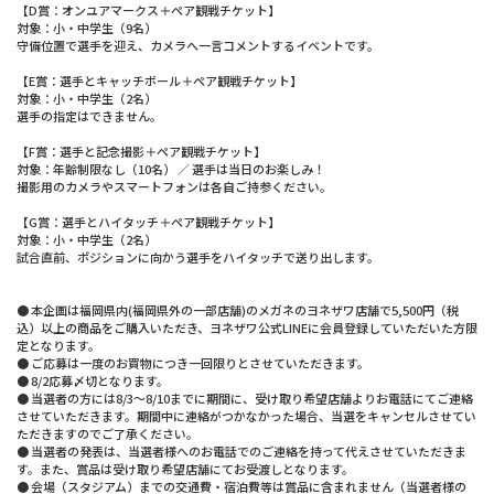
【D賞：オンユアマークス＋ペア観戦チケット】
対象：小・中学生（9名）
守備位置で選手を迎え、カメラへ一言コメントするイベントです。
【E賞：選手とキャッチボール＋ペア観戦チケット】
対象：小・中学生（2名）
選手の指定はできません。
【F賞：選手と記念撮影＋ペア観戦チケット】
対象：年齢制限なし（10名） ／ 選手は当日のお楽しみ！
撮影用のカメラやスマートフォンは各自ご持参ください。
【G賞：選手とハイタッチ＋ペア観戦チケット】
対象：小・中学生（2名）
試合直前、ポジションに向かう選手をハイタッチで送り出します。
● 本企画は福岡県内(福岡県外の一部店舗)のメガネのヨネザワ店舗で5,500円（税
込）以上の商品をご購入いただき、ヨネザワ公式LINEに会員登録していただいた方限
定となります。
● ご応募は一度のお買物につき一回限りとさせていただきます。
● 8/2応募〆切となります。
● 当選者の方には8/3～8/10までに期間に、受け取り希望店舗よりお電話にてご連絡
させていただきます。期間中に連絡がつかなかった場合、当選をキャンセルさせてい
ただきますのでご了承ください。
● 当選者の発表は、当選者様へのお電話でのご連絡を持って代えさせていただきま
す。また、賞品は受け取り希望店舗にてお受渡しとなります。
● 会場（スタジアム）までの交通費・宿泊費等は賞品に含まれません（当選者様の