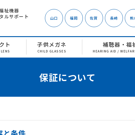
福祉機器
タルサポート
山口
福岡
佐賀
長崎
熊
クト
子供メガネ
補聴器・福
 LENS
CHILD GLASSES
HEARING AID / WELFA
保証について
容と条件