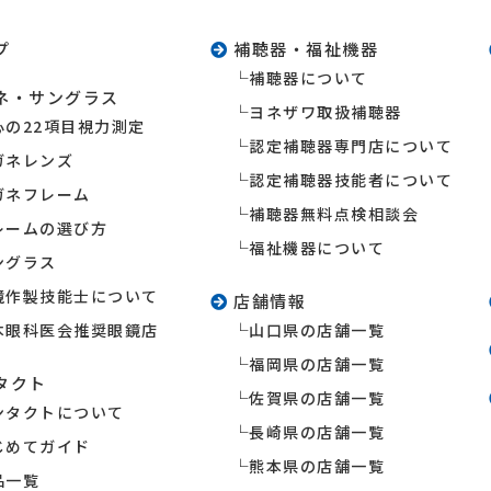
プ
補聴器・福祉機器
補聴器について
ネ・サングラス
ヨネザワ取扱補聴器
心の22項目視力測定
認定補聴器専門店について
ガネレンズ
認定補聴器技能者について
ガネフレーム
補聴器無料点検相談会
レームの選び方
福祉機器について
ングラス
鏡作製技能士について
店舗情報
本眼科医会推奨眼鏡店
山口県の店舗一覧
福岡県の店舗一覧
タクト
佐賀県の店舗一覧
ンタクトについて
長崎県の店舗一覧
じめてガイド
熊本県の店舗一覧
品一覧