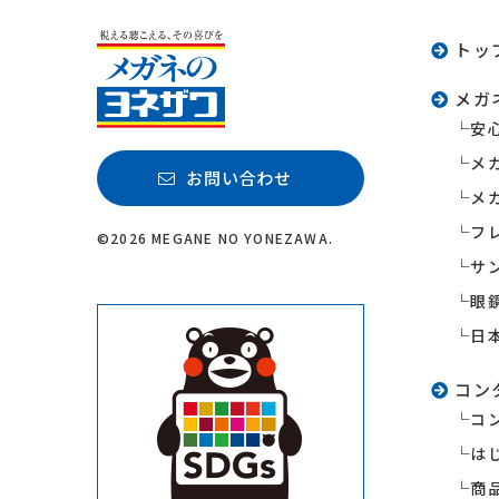
トッ
メガ
安
メ
お問い合わせ
メ
フ
©2026 MEGANE NO YONEZAWA.
サ
眼
日
コン
コ
は
商