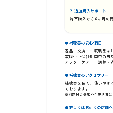
2. 追加購入サポート
片耳購入から6ヶ月の
補聴器の安心保証
●
返品・交換……既製品は1
故障……保証期間中の自
アフターケア……調整・
補聴器のアクセサリー
●
補聴器を長く、使いやす
ております。
※補聴器の機種や在庫状況に
詳しくはお近くの店舗へ
●