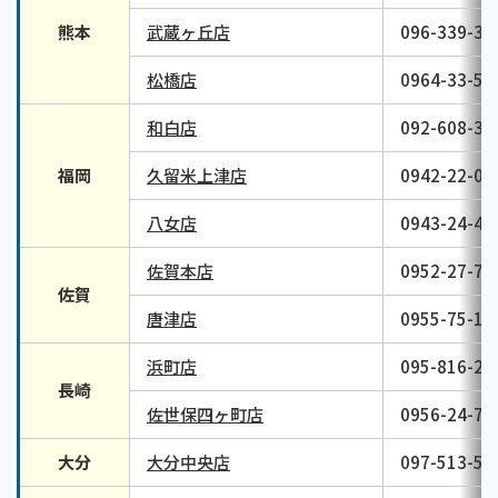
熊本
武蔵ヶ丘店
096-339-39
松橋店
0964-33-50
和白店
092-608-34
福岡
久留米上津店
0942-22-02
八女店
0943-24-40
佐賀本店
0952-27-74
佐賀
唐津店
0955-75-16
浜町店
095-816-20
長崎
佐世保四ヶ町店
0956-24-78
大分
大分中央店
097-513-59