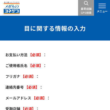
最寄店舗
メニュー
GPS検索
目に関する情報の入力
お支払い方法
【必須】
：
ご使用者氏名
【必須】
：
フリガナ
【必須】
：
連絡先番号
【必須】
：
メールアドレス
【必須】
：
受取店舗
【必須】
：