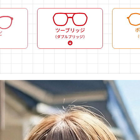
ポ
ツーブリッジ
ビ
（
（ダブルブリッジ）