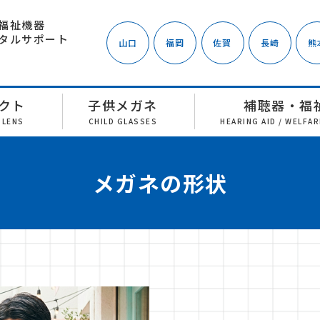
福祉機器
タルサポート
山口
福岡
佐賀
長崎
熊
クト
子供メガネ
補聴器・福
 LENS
CHILD GLASSES
HEARING AID / WELFA
メガネの形状