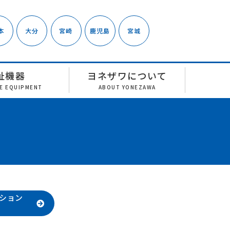
本
大分
宮崎
鹿児島
宮城
祉機器
ヨネザワについて
RE EQUIPMENT
ABOUT YONEZAWA
ション