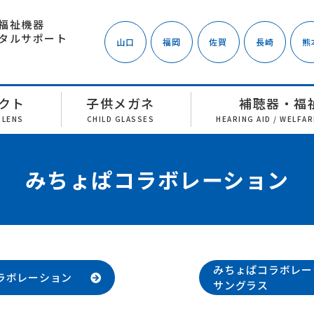
福祉機器
タルサポート
山口
福岡
佐賀
長崎
熊
クト
子供メガネ
補聴器・福
 LENS
CHILD GLASSES
HEARING AID / WELFA
みちょぱコラボレーション
みちょぱコラボレー
ラボレーション
サングラス