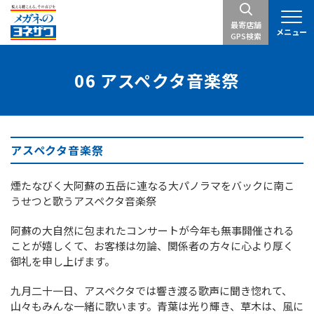
最寄店舗
メニュー
GPS検索
06 アスペクタ音楽祭
アスペクタ音楽祭
煙たなびく大阿蘇の五岳に連なる大パノラマをバックに南こ
うせつと歌うアスペクタ音楽祭
阿蘇の大自然に包まれたコンサートが今年も無事開催される
ことが嬉しくて、お客様は勿論、関係者の方々に心より厚く
御礼を申し上げます。
九月二十一日、アスペクタでは響き渡る歌声に聞き惚れて、
山々もみんな一緒に歌います。青葉は光り輝き、草木は、風に