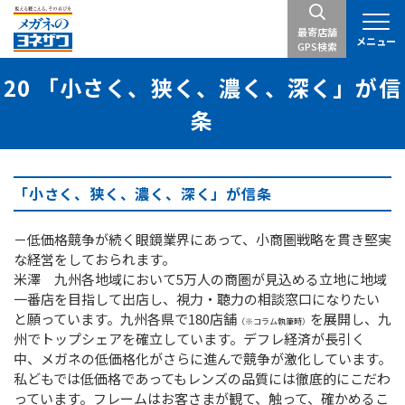
最寄店舗
メニュー
GPS検索
20 「小さく、狭く、濃く、深く」が信
条
「小さく、狭く、濃く、深く」が信条
－低価格競争が続く眼鏡業界にあって、小商圏戦略を貫き堅実
な経営をしておられます。
米澤 九州各地域において5万人の商圏が見込める立地に地域
一番店を目指して出店し、視力・聴力の相談窓口になりたい
と願っています。九州各県で180店舗
を展開し、九
（※コラム執筆時）
州でトップシェアを確立しています。デフレ経済が長引く
中、メガネの低価格化がさらに進んで競争が激化しています。
私どもでは低価格であってもレンズの品質には徹底的にこだわ
っています。フレームはお客さまが観て、触って、確かめるこ