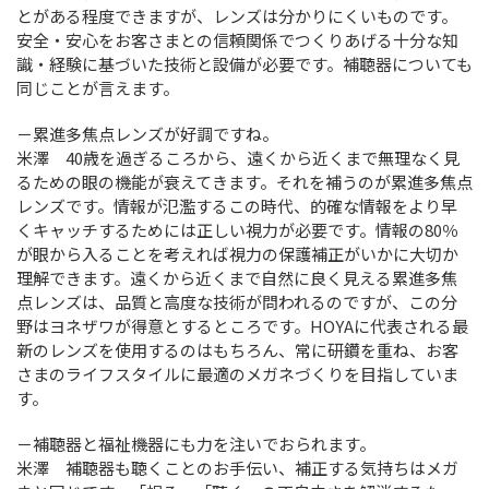
とがある程度できますが、レンズは分かりにくいものです。
安全・安心をお客さまとの信頼関係でつくりあげる十分な知
識・経験に基づいた技術と設備が必要です。補聴器についても
同じことが言えます。
－累進多焦点レンズが好調ですね。
米澤 40歳を過ぎるころから、遠くから近くまで無理なく見
るための眼の機能が衰えてきます。それを補うのが累進多焦点
レンズです。情報が氾濫するこの時代、的確な情報をより早
くキャッチするためには正しい視力が必要です。情報の80％
が眼から入ることを考えれば視力の保護補正がいかに大切か
理解できます。遠くから近くまで自然に良く見える累進多焦
点レンズは、品質と高度な技術が問われるのですが、この分
野はヨネザワが得意とするところです。HOYAに代表される最
新のレンズを使用するのはもちろん、常に研鑽を重ね、お客
さまのライフスタイルに最適のメガネづくりを目指していま
す。
－補聴器と福祉機器にも力を注いでおられます。
米澤 補聴器も聴くことのお手伝い、補正する気持ちはメガ