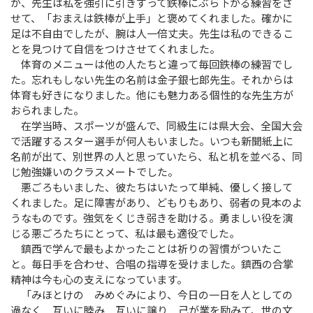
が、先生は私を強引に引きずって鉄棒にぶら下がる練習をさ
せて、「おまえは鉄棒が上手」と褒めてくれました。確かに
足は不自由でしたが、腕は人一倍丈夫。先生は私のできるこ
とを見つけて自信をつけさせてくれました。
体育のメニューは他の人たちと違って毎回鉄棒の練習でし
た。忘れもしない先生の名前は金子銀七郎先生。それからは
体育も好きになりました。他にも魅力ある個性的な先生方が
おられました。
在学当時、スポーツが盛んで、同級生には県大会、全国大会
で活躍するスター選手が何人もいました。いつも新聞紙上に
名前が出て、別世界の人と思っていたら、私と机を並べる、同
じ勉強嫌いのクラスメートでした。
悪ごろもいました、彼たちはいたって単純、優しく接して
くれました。足に障害があり、どもりもあり、弱者の見本のよ
うなものです。強気をくじき弱きを助ける。勇ましい役を演
じる悪ごろたちにとって、私は最も適役でした。
鎮西で学んで最もよかったことは祈りの習慣がついたこ
と。毎日手を合わせ、合唱の指導を受けました。鎮西の合掌
精神は今も心の支えになっています。
「みほとけの みめぐみにより、今日の一日を人としての
過なく 互いに睦み 互いに譲り 己が業を励みて、世の文