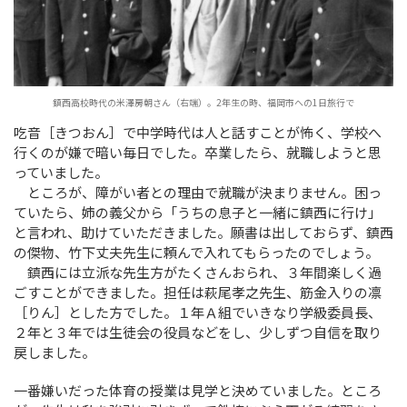
鎮西高校時代の米澤房朝さん（右端）。2年生の時、福岡市への1日旅行で
吃音［きつおん］で中学時代は人と話すことが怖く、学校へ
行くのが嫌で暗い毎日でした。卒業したら、就職しようと思
っていました。
ところが、障がい者との理由で就職が決まりません。困っ
ていたら、姉の義父から「うちの息子と一緒に鎮西に行け」
と言われ、助けていただきました。願書は出しておらず、鎮西
の傑物、竹下丈夫先生に頼んで入れてもらったのでしょう。
鎮西には立派な先生方がたくさんおられ、３年間楽しく過
ごすことができました。担任は萩尾孝之先生、筋金入りの凛
［りん］とした方でした。１年Ａ組でいきなり学級委員長、
２年と３年では生徒会の役員などをし、少しずつ自信を取り
戻しました。
一番嫌いだった体育の授業は見学と決めていました。ところ