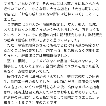
プするしかないのです。そのためにはお客さまに私たちから
近づいていく。「小さな町に大きな店を」「大きな町に小さ
な店を」「お店の成り立たない所には訪ねていく」ことにし
ました。
具体的には５万人の小商圏を設定し、友人、知人、親戚、
メガネを買ったお客さまが計２千人おられたら、店をつくる
ということです。その商圏の内外に訪問販売します。訪問販売
の起点は農協にお願いしようと思っていました。
ただ、農協の組合員さんに販売するには経済連の指定をい
ただくことが必要でした。創業当時、知名度もなく信用もあ
りません。経済連指定は無理難題でした。
窓口に相談しても「メガネなんか農協では売れないよ」と
相手にしてもらえません。全国の農協でメガネを売った前例
もなく、奇抜なお願いでした。
経済連の会長は澤田治男さんでした。鎮西高校時代の同級
生、澤田孝一君の叔父でした。彼に頼んだら、澤田会長が自
ら来店され、いくつか質問をされた後、高価なメガネを指定
され、経済連経由で購入したいとのお申し出がありました。
経済連の窓口に行ったら指定店として契約ができました。昭
和５２（１９７７）年のことです。