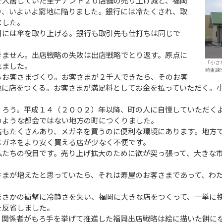
で入居していた全テナント２０店舗の売り上げ減と、福岡
り、いよいよ窮地に陥りました。銀行には冷たくされ、取
ました。
には傘を取り上げる。銀行も取引先も仕打ちは同じで
ません。出店戦略の失敗は出店戦略でとり返す。原点に
「小さ
れました。
崎東諫
お客さまづくり。お客さまが２千人できたら、そのお客
地に店をつくる。お客さまが満足料としてお金を払っていただく。
ろう。平成１４（２００２）年以降、町の人に自慢していただく
のような都会ではない地方の町につくりました。
もたくさんあり、メガネを買うのに便利な環境にあります。地方
メガネをより安く買える店が少なく不便です。
たちの役目です。売り上げ拡大のために欲が突っ張って、大きな
まが増えたと思っていたら、それは寿屋のお客さまであって、わ
さかの衝撃に冷静さを失い、福岡に大きな店をつくって、一挙に
を反省しました。
関係者がもろ手を挙げて推進した福岡出店戦略は絵に描いた餅に