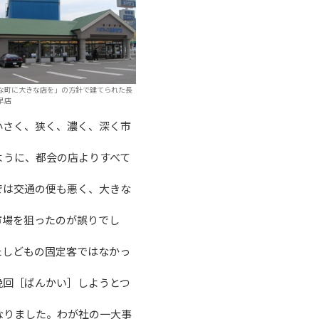
な町に大きな店を」の方針で建てられた長
早店
小さく、狭く、濃く、深く市
ように、都会の店よりすべて
では交通の便も悪く、大きな
市場を狙ったのが誤りでし
たしどもの固定客ではなかっ
挽回［ばんかい］しようとつ
なりました。わが社の一大事