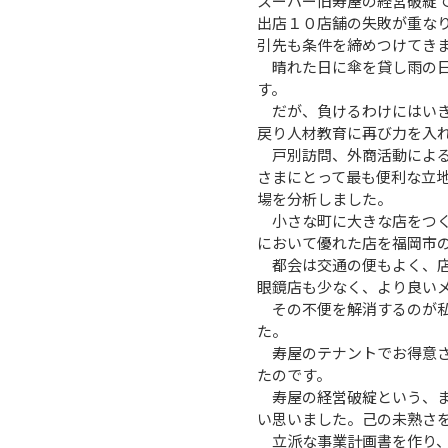
スーパー旧寿屋の経営破綻
出店１０店舗の失敗が重な
引先も条件を締めつけてき
晴れた日に傘を貸し雨の日
す。
だが、負けるわけにはいき
戻り人材教育に再び力を入
戸別訪問、外商活動による
さまにとって最も便利な立
場を分析しました。
小さな町に大きな店をつく
において優れた店を福岡市
都会は交通の便もよく、店
眼鏡店も少なく、より良い
その不便を解消するのが私
た。
寿屋のテナントでお得意さ
たのです。
寿屋の経営破綻という、ま
い思いました。己の未熟さ
立派な事業計画書を作り、