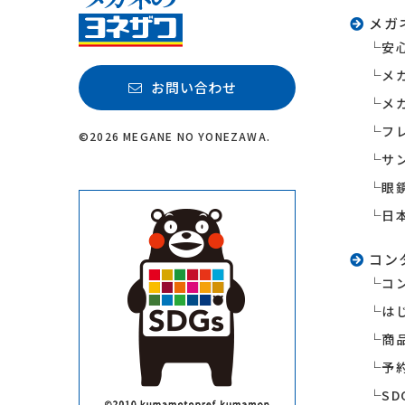
メガ
安
メ
お問い合わせ
メ
フ
©2026 MEGANE NO YONEZAWA.
サ
眼
日
コン
コ
は
商
予
S