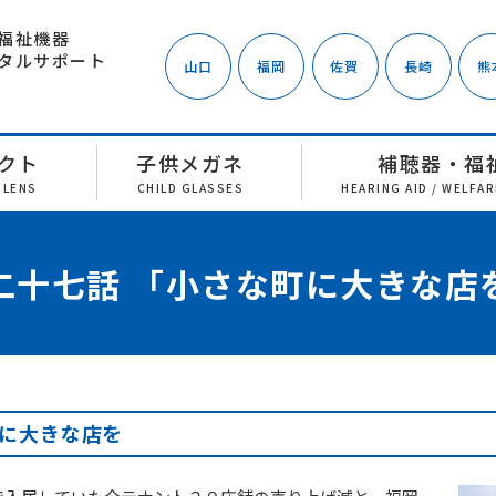
福祉機器
タルサポート
山口
福岡
佐賀
長崎
熊
クト
子供メガネ
補聴器・福
 LENS
CHILD GLASSES
HEARING AID / WELFA
二十七話 「小さな町に大きな店
に大きな店を