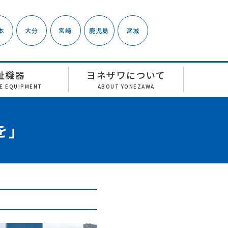
本
大分
宮崎
鹿児島
宮城
祉機器
ヨネザワについて
RE EQUIPMENT
ABOUT YONEZAWA
を」