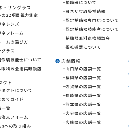
補聴器について
ネ・サングラス
ヨネザワ取扱補聴器
心の22項目視力測定
認定補聴器専門店について
ガネレンズ
認定補聴器技能者について
ガネフレーム
補聴器無料点検相談会
レームの選び方
福祉機器について
ングラス
鏡作製技能士について
店舗情報
本眼科医会推奨眼鏡店
山口県の店舗一覧
福岡県の店舗一覧
タクト
佐賀県の店舗一覧
ンタクトについて
長崎県の店舗一覧
じめてガイド
熊本県の店舗一覧
品一覧
大分県の店舗一覧
約注文フォーム
宮崎県の店舗一覧
DGsへの取り組み