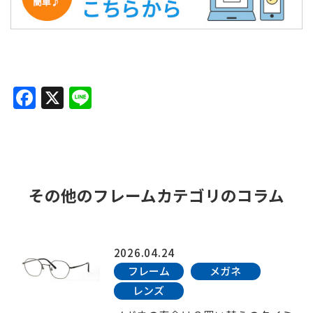
F
X
Li
a
n
c
e
e
b
その他のフレームカテゴリのコラム
o
o
k
2026.04.24
フレーム
メガネ
レンズ