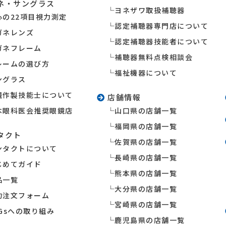
ネ・サングラス
ヨネザワ取扱補聴器
心の22項目視力測定
認定補聴器専門店について
ガネレンズ
認定補聴器技能者について
ガネフレーム
補聴器無料点検相談会
レームの選び方
福祉機器について
ングラス
鏡作製技能士について
店舗情報
本眼科医会推奨眼鏡店
山口県の店舗一覧
福岡県の店舗一覧
タクト
佐賀県の店舗一覧
ンタクトについて
長崎県の店舗一覧
じめてガイド
熊本県の店舗一覧
品一覧
大分県の店舗一覧
約注文フォーム
宮崎県の店舗一覧
DGsへの取り組み
鹿児島県の店舗一覧