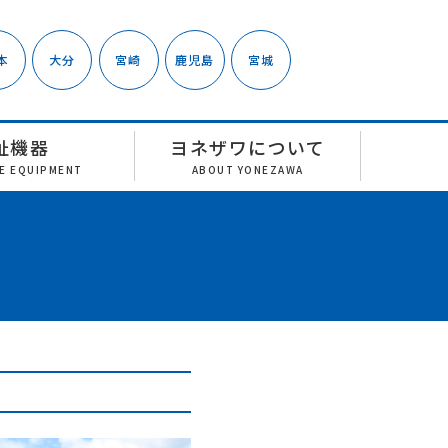
本
大分
宮崎
鹿児島
宮城
祉機器
ヨネザワについて
RE EQUIPMENT
ABOUT YONEZAWA
」