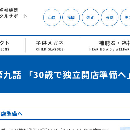
福祉機器
タルサポート
山口
福岡
佐賀
長崎
熊
クト
子供メガネ
補聴器・福
 LENS
CHILD GLASSES
HEARING AID / WELFA
第九話 「30歳で独立開店準備へ
開店準備へ