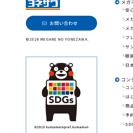
メガ
安
メ
お問い合わせ
メ
フ
©2026 MEGANE NO YONEZAWA.
サ
眼
日
コン
コ
は
商
予
S