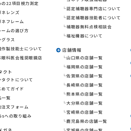
心の22項目視力測定
認定補聴器専門店について
ガネレンズ
認定補聴器技能者について
ガネフレーム
補聴器無料点検相談会
レームの選び方
福祉機器について
ングラス
鏡作製技能士について
店舗情報
本眼科医会推奨眼鏡店
山口県の店舗一覧
福岡県の店舗一覧
タクト
佐賀県の店舗一覧
ンタクトについて
長崎県の店舗一覧
じめてガイド
熊本県の店舗一覧
品一覧
大分県の店舗一覧
約注文フォーム
宮崎県の店舗一覧
DGsへの取り組み
鹿児島県の店舗一覧
メガネ
宮城県の店舗一覧