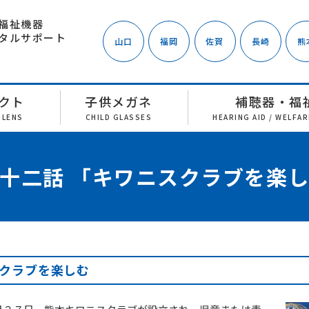
福祉機器
タルサポート
山口
福岡
佐賀
長崎
熊
クト
子供メガネ
補聴器・福
 LENS
CHILD GLASSES
HEARING AID / WELFA
十二話 「キワニスクラブを楽
クラブを楽しむ