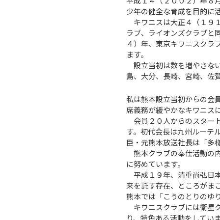
平成１４（２００２）年８
少年の健全な育成を目的に
キワニスは大正４（１９１
ラブ、ライオンズクラブと
４）年、東京キワニスクラ
ます。
設立当初は数を増やさない
島、大分、長崎、宮崎、佐
私は熊本設立当初からの会
席義務が緩やかなキワニス
会員２０人からのスタート
す。初代会長は九州ルーテ
臣・元熊本放送社長は「多
熊本クラブの奉仕活動の内
に努めています。
平成１９年、清重尚弘日本
来を託す存在、ところがま
熊本では「こうのとりのゆ
キワニスクラブには衛星ク
り、特色ある活動をしてい