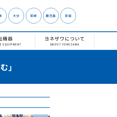
本
大分
宮崎
鹿児島
宮城
祉機器
ヨネザワについて
RE EQUIPMENT
ABOUT YONEZAWA
しむ」