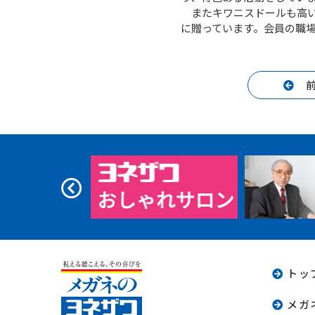
またキワニスドールも高い
に贈っています。会員の職
トッ
メガ