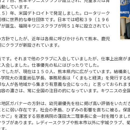
月２７日、熊本キワニスクラブが設立され、児童または青
活動しています。
５）年、米国デトロイトで発足しました。ロータリーク
同様に世界的な奉仕団体です。日本では昭和３９（１９６
ブが誕生、福岡キワニスクラブが同５１年に設立されてい
方針でしたが、近年は各県に呼びかけられて熊本、鹿児
賀にクラブが新設されています。
員です。それまで他のクラブに入会していましたが、仕事上出席が
に入会しました。仕事優先の私にはぴったりでした。
でしたが、現在は１５０人、熊本県内に広がっています。結構楽
ル学院大の清重尚弘学長、事務局長は「くまもと経済」を発行する
様な人が各地域から集まり有意義な会になった」と言っておられま
容の濃さは、常に全国の注目の的になっています。キワニスの全
地区ガバナーの方針は、幼児最優先を柱に掲げ高い評価をいただ
ことに弱い存在です。社会の矛盾、ひずみの影響を直ちに被る。保
りかご」を運営する慈恵病院の蓮田太二理事長に金一封を贈りまし
ラブがあります。レディースクラブや熊本市以外に宇城クラブ、
ます。