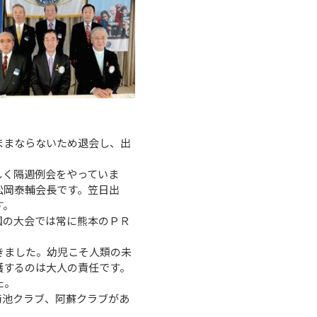
ままならないため退会し、出
しく隔週例会をやっていま
松岡泰輔会長です。笠日出
す。
国の大会では常に熊本のＰＲ
きました。幼児こそ人類の未
護するのは大人の責任です。
た。
菊池クラブ、阿蘇クラブがあ