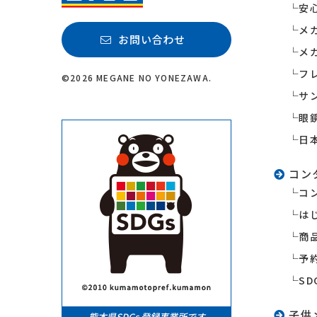
安
メ
お問い合わせ
メ
フ
©2026 MEGANE NO YONEZAWA.
サ
眼
日
コン
コ
は
商
予
S
子供
熊本県SDGs 登録事業所です