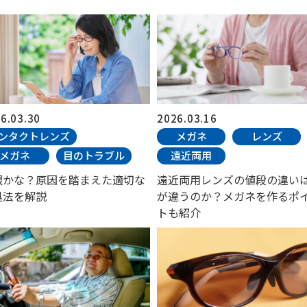
6.03.30
2026.03.16
ンタクトレンズ
メガネ
レンズ
メガネ
目のトラブル
遠近両用
眼かな？原因を踏まえた適切な
遠近両用レンズの値段の違い
処法を解説
が違うのか？メガネを作るポ
トも紹介