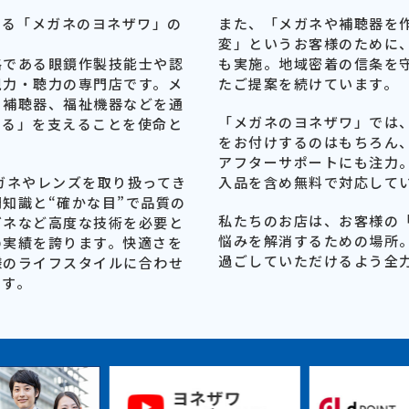
する「メガネのヨネザワ」の
また、「メガネや補聴器を
変」というお客様のために
格である眼鏡作製技能士や認
も実施。地域密着の信条を
視力・聴力の専門店です。メ
たご提案を続けています。
、補聴器、福祉機器などを通
「メガネのヨネザワ」では
える」を支えることを使命と
をお付けするのはもちろん
アフターサポートにも注力
ガネやレンズを取り扱ってき
入品を含め無料で対応して
知識と“確かな目”で品質の
私たちのお店は、お客様の
ガネなど高度な技術を必要と
悩みを解消するための場所
の実績を誇ります。快適さを
過ごしていただけるよう全
様のライフスタイルに合わせ
ます。