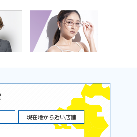
索
現在地から
近い店舗