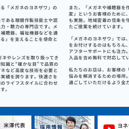
する「メガネのヨネザワ」の
また、「メガネや補聴器を
変」というお客様のために
格である眼鏡作製技能士や認
も実施。地域密着の信条を
視力・聴力の専門店です。メ
たご提案を続けています。
、補聴器、福祉機器などを通
「メガネのヨネザワ」では
える」を支えることを使命と
をお付けするのはもちろん
アフターサポートにも注力
ガネやレンズを取り扱ってき
入品を含め無料で対応して
知識と“確かな目”で品質の
私たちのお店は、お客様の
ガネなど高度な技術を必要と
悩みを解消するための場所
の実績を誇ります。快適さを
過ごしていただけるよう全
様のライフスタイルに合わせ
ます。