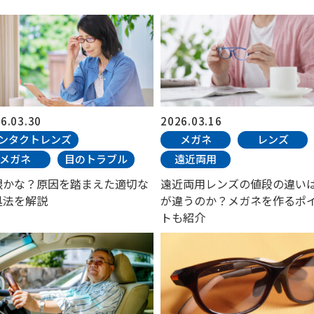
6.03.30
2026.03.16
ンタクトレンズ
メガネ
レンズ
メガネ
目のトラブル
遠近両用
眼かな？原因を踏まえた適切な
遠近両用レンズの値段の違い
処法を解説
が違うのか？メガネを作るポ
トも紹介