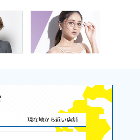
索
現在地から
近い店舗