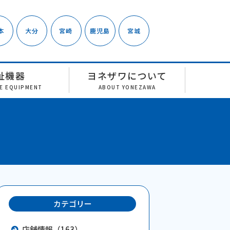
本
大分
宮崎
鹿児島
宮城
祉機器
ヨネザワについて
RE EQUIPMENT
ABOUT YONEZAWA
カテゴリー
店舗情報（163）