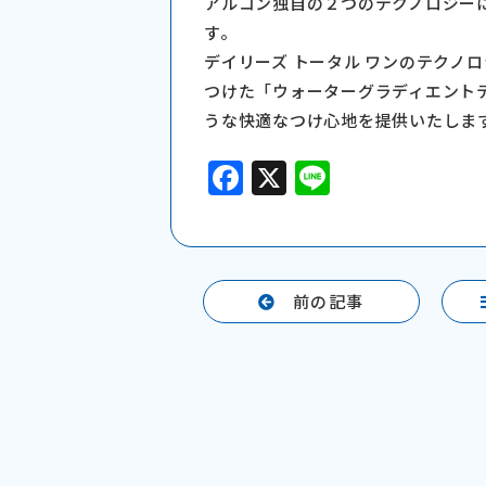
アルコン独自の２つのテクノロジー
す。
デイリーズ トータル ワンのテクノ
つけた「ウォーターグラディエント
うな快適なつけ心地を提供いたしま
F
X
Li
a
n
c
e
e
前の記事
b
o
o
k