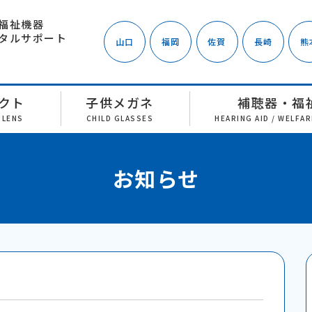
福祉機器
タルサポート
山口
福岡
佐賀
長崎
熊
クト
子供メガネ
補聴器・福
 LENS
CHILD GLASSES
HEARING AID / WELFA
お知らせ