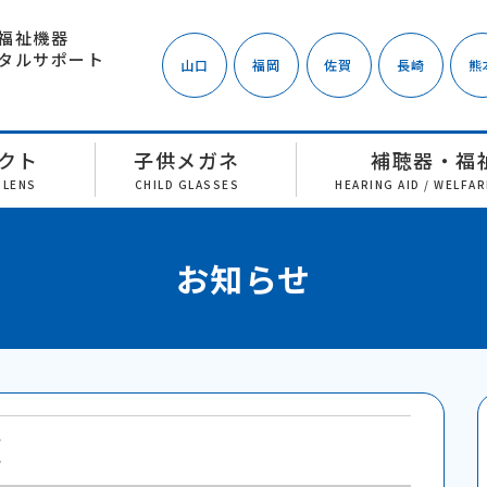
福祉機器
タルサポート
山口
福岡
佐賀
長崎
熊
クト
子供メガネ
補聴器・福
 LENS
CHILD GLASSES
HEARING AID / WELFA
お知らせ
覧