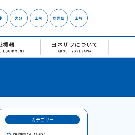
本
大分
宮崎
鹿児島
宮城
祉機器
ヨネザワについて
RE EQUIPMENT
ABOUT YONEZAWA
カテゴリー
店舗情報（163）