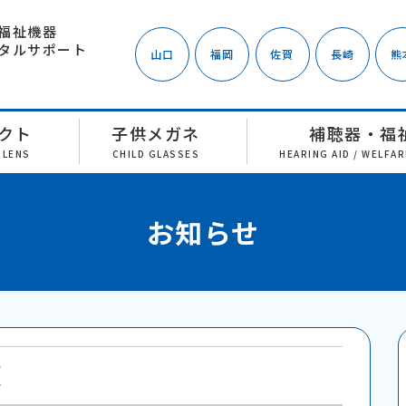
福祉機器
タルサポート
山口
福岡
佐賀
長崎
熊
クト
子供メガネ
補聴器・福
 LENS
CHILD GLASSES
HEARING AID / WELFA
お知らせ
覧