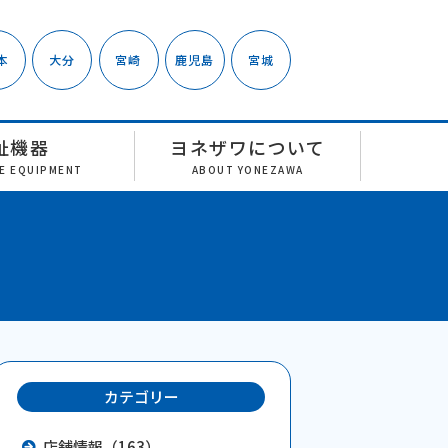
本
大分
宮崎
鹿児島
宮城
祉機器
ヨネザワについて
RE EQUIPMENT
ABOUT YONEZAWA
カテゴリー
店舗情報（163）