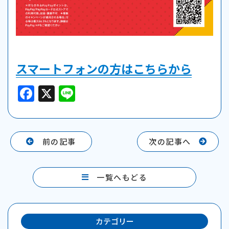
スマートフォンの方はこちらから
F
X
Li
a
n
c
e
e
前の記事
次の記事へ
b
o
一覧へもどる
o
k
カテゴリー