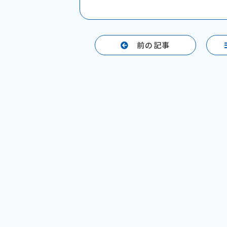
a
n
c
e
e
前の記事
b
o
o
k