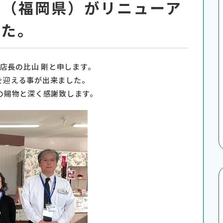
店（福岡県）がリニューア
した。
 店長の比山 剛と申します。
年を迎える事が出来ました。
の賜物と深く感謝致します。