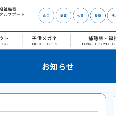
福祉機器
タルサポート
山口
福岡
佐賀
長崎
熊
クト
子供メガネ
補聴器・福
 LENS
CHILD GLASSES
HEARING AID / WELFA
お知らせ