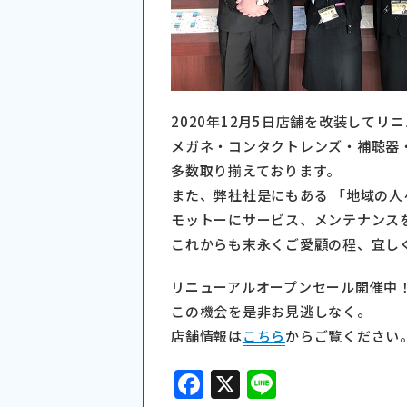
2020年12月5日店舗を改装して
メガネ・コンタクトレンズ・補聴器
多数取り揃えております。
また、弊社社是にもある 「地域の人
モットーにサービス、メンテナンス
これからも末永くご愛顧の程、宜し
リニューアルオープンセール開催中
この機会を是非お見逃しなく。
店舗情報は
こちら
からご覧ください
F
X
Li