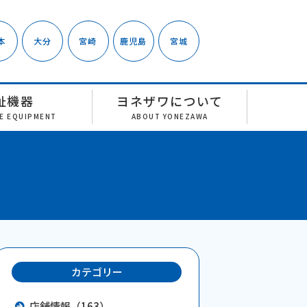
本
大分
宮崎
鹿児島
宮城
祉機器
ヨネザワについて
RE EQUIPMENT
ABOUT YONEZAWA
カテゴリー
店舗情報（163）