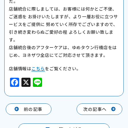
た。
店舗統合に際しましては、お客様には何かとご不便、
ご迷惑を お掛けいたしますが、より一層お役に立つサ
ービスをご提供に 努めていく所存でございますので、
引き続き変わらぬご愛好の程 よろしくお願い致しま
す。
店舗統合後のアフターケアは、ゆめタウン行橋店をは
じめ、ヨネザワ全店にてご対応させて頂きます。
店舗情報は
こちら
をご覧ください。
F
X
Li
a
n
c
e
e
前の記事
次の記事へ
b
o