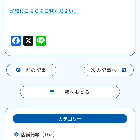
詳細はこちらをご覧ください。
F
X
Li
a
n
c
e
e
前の記事
次の記事へ
b
o
一覧へもどる
o
k
カテゴリー
店舗情報（163）