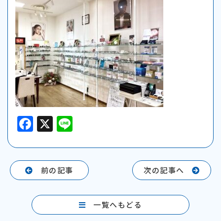
F
X
Li
a
n
c
e
e
前の記事
次の記事へ
b
o
一覧へもどる
o