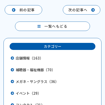
c
e
e
前の記事
次の記事へ
b
o
一覧へもどる
o
k
カテゴリー
店舗情報（163）
補聴器・福祉機器（70）
メガネ・サングラス（36）
イベント（29）
コンタクト（21）