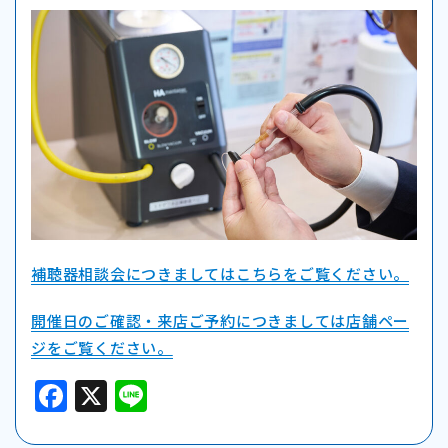
補聴器相談会につきましてはこちらをご覧ください。
開催日のご確認・来店ご予約につきましては店舗ペー
ジをご覧ください。
F
X
Li
a
n