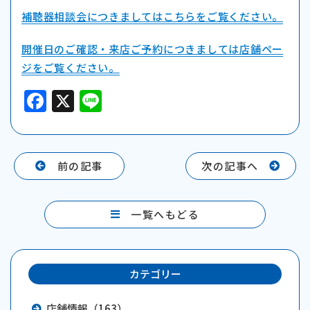
補聴器相談会につきましてはこちらをご覧ください。
開催日のご確認・来店ご予約につきましては店舗ペー
ジをご覧ください。
F
X
Li
a
n
c
e
e
前の記事
次の記事へ
b
o
一覧へもどる
o
k
カテゴリー
店舗情報（163）