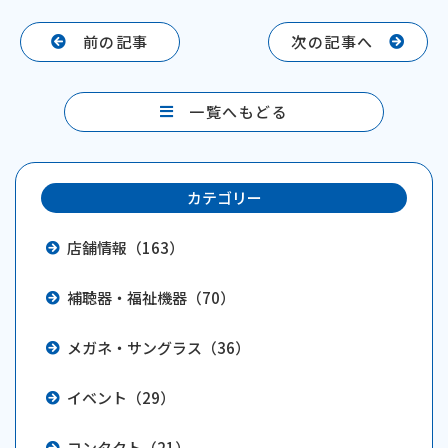
c
e
e
前の記事
次の記事へ
b
o
一覧へもどる
o
k
カテゴリー
店舗情報（163）
補聴器・福祉機器（70）
メガネ・サングラス（36）
イベント（29）
コンタクト（21）