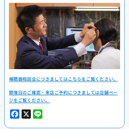
補聴器相談会につきましてはこちらをご覧ください。
開催日のご確認・来店ご予約につきましては店舗ペー
ジをご覧ください。
F
X
Li
a
n