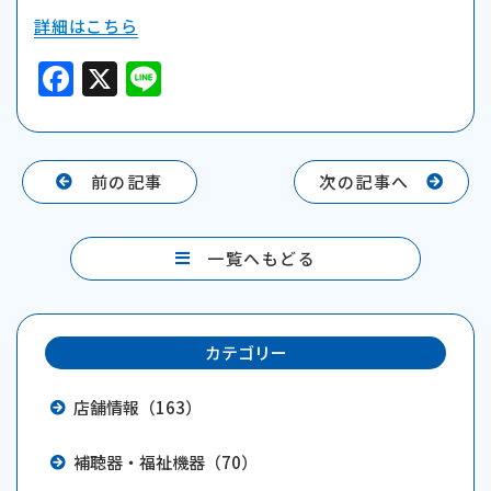
詳細はこちら
F
X
Li
a
n
c
e
e
前の記事
次の記事へ
b
o
一覧へもどる
o
k
カテゴリー
店舗情報（163）
補聴器・福祉機器（70）