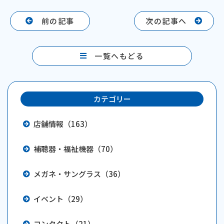
c
e
e
前の記事
次の記事へ
b
o
一覧へもどる
o
k
カテゴリー
店舗情報（163）
補聴器・福祉機器（70）
メガネ・サングラス（36）
イベント（29）
コンタクト（21）