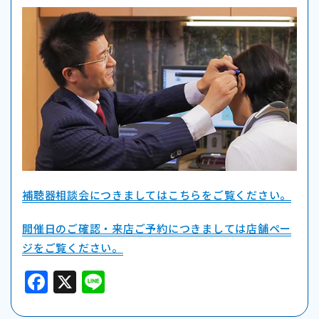
補聴器相談会につきましてはこちらをご覧ください。
開催日のご確認・来店ご予約につきましては店舗ペー
ジをご覧ください。
F
X
Li
a
n