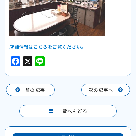
店舗情報はこちらをご覧ください。
F
X
Li
a
n
c
e
e
前の記事
次の記事へ
b
o
一覧へもどる
o
k