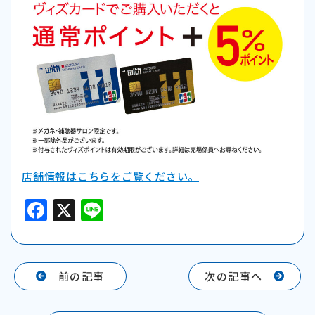
店舗情報はこちらをご覧ください。
F
X
Li
a
n
c
e
e
前の記事
次の記事へ
b